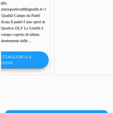
t+1
 in
 è