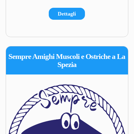
Dettagli
Sempre Amighi Muscoli e Ostriche a La
Spezia